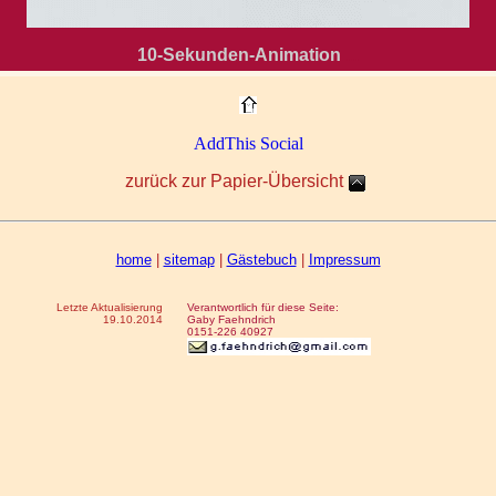
10-Sekunden-Animation
...
zurück zur Papier-Übersicht
home
|
sitemap
|
Gästebuch
|
Impressum
Letzte Aktualisierung
Verantwortlich für diese Seite:
19.10.2014
Gaby Faehndrich
0151-226 40927