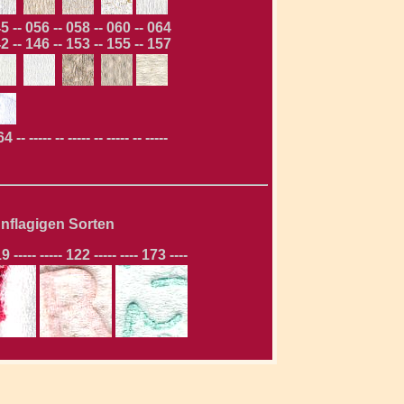
5 -- 056 -- 058 -- 060 -- 064
2 -- 146 -- 153 -- 155 -- 157
-- ----- -- ----- -- ----- -- -----
ünflagigen Sorten
9 ----- ----- 122 ----- ---- 173 ----