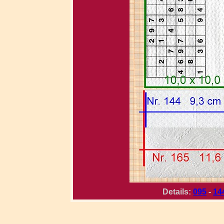
Details:
095
-
14