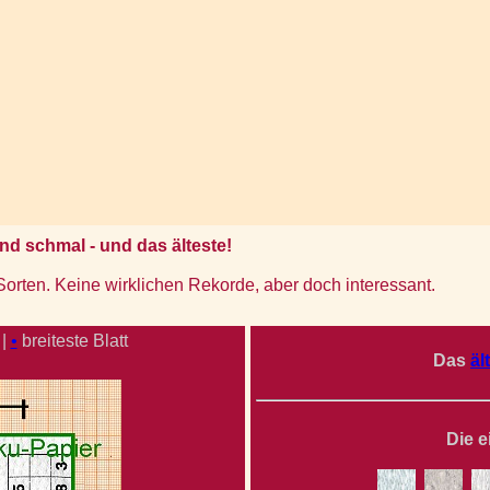
und schmal - und das älteste!
orten. Keine wirklichen Rekorde, aber doch interessant.
 |
•
breiteste Blatt
Das
äl
Die e