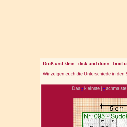
Groß und klein - dick und dünn - breit 
Wir zeigen euch die Unterschiede in den S
Das
•
kleinste |
•
schmalste