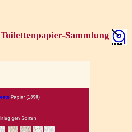
Toilettenpapier-Sammlung
teste
Papier (1890)
inlagigen Sorten