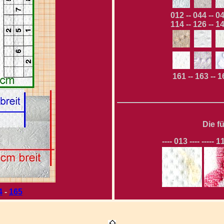
012 -- 044 -- 04
114 -- 126 -- 14
161 -- 163 -- 164 
Die f
---- 013 ---- ----- 11
4
-
165